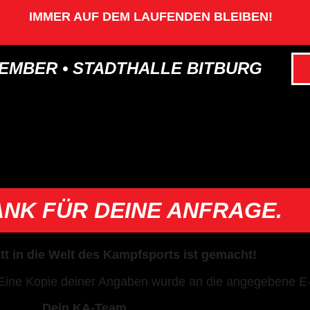
IMMER AUF DEM LAUFENDEN BLEIBEN!
VEMBER • STADTHALLE BITBURG
ANK FÜR DEINE ANFRAGE.
itt in die Welt des Kampfsports ist gemacht!
. Eine Kopie deiner Angaben wurde an die angegebene E-
Dein KA-Team