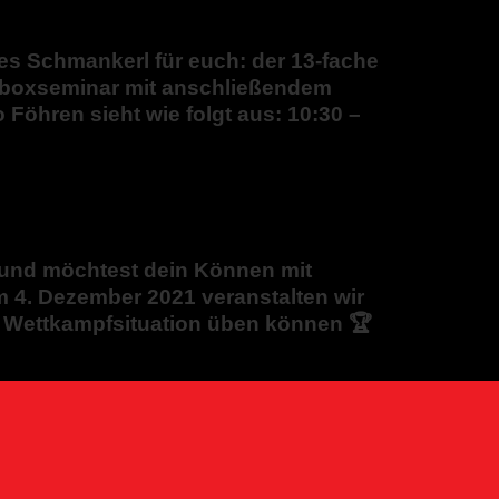
s Schmankerl für euch: der 13-fache
ickboxseminar mit anschließendem
 Föhren sieht wie folgt aus: 10:30 –
 und möchtest dein Können mit
 4. Dezember 2021 veranstalten wir
r Wettkampfsituation üben können 🏆