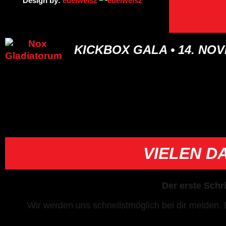
Design by:
edelweisz
KICKBOX GALA • 14. NO
VIELEN D
Der erste Schr
Wir werden uns schnellstmöglich bei dir melden