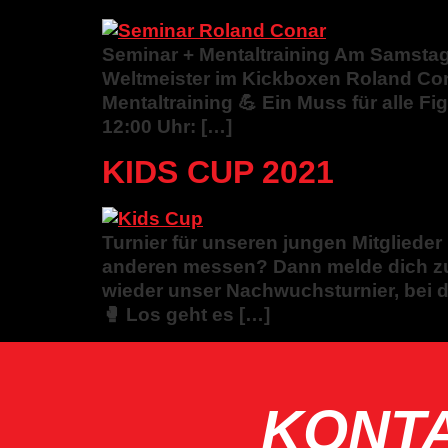
Seminar + Mentaltraining Am Samstag
Weltmeister im Kickboxen Roland Cona
Mentaltraining 💪 Ein Muss für alle F
12:00 Uhr: […]
KIDS CUP 2021
Turnier für unseren jungen Mitglied
anderen messen? Dann melde dich zum
wieder unser Nachwuchsturnier, bei 
🥊 Los geht es […]
KONT