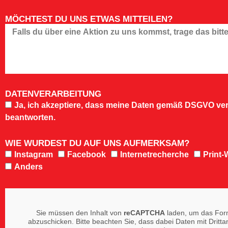
MÖCHTEST DU UNS ETWAS MITTEILEN?
DATENVERARBEITUNG
Ja, ich akzeptiere, dass meine Daten gemäß DSGVO ver
beantworten.
WIE WURDEST DU AUF UNS AUFMERKSAM?
Instagram
Facebook
Internetrecherche
Print
Anders
Sie müssen den Inhalt von
reCAPTCHA
laden, um das For
abzuschicken. Bitte beachten Sie, dass dabei Daten mit Dritta