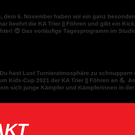
, dem 6. November haben wir ein ganz besondere
r beehrt die KA Trier || Föhren und gibt ein K
ighter! 😍 Das vorläufige Tagesprogramm im Studio
er Du hast Lust Turnieratmosphäre zu schnuppern
 Kids-Cup 2021 der KA Trier || Föhren an 💪 Am
dem sich junge Kämpfer und Kämpferinnen in de
AKT