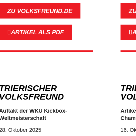
ZU VOLKSFREUND.DE
Z
ARTIKEL ALS PDF
A
TRIERISCHER
TR
VOLKSFREUND​
VO
Auftakt der WKU Kickbox-
Artik
Weltmeisterschaft
Champ
28. Oktober 2025
16. O