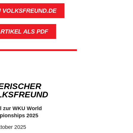
U VOLKSFREUND.DE
RTIKEL ALS PDF
IERISCHER
LKSFREUND​
el zur WKU World
ionships 2025
ktober 2025