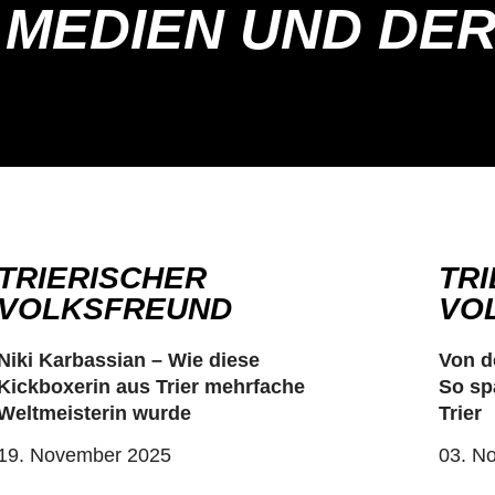
N MEDIEN UND DE
TRIERISCHER
TR
VOLKSFREUND​
VO
Niki Karbassian – Wie diese
Von d
Kickboxerin aus Trier mehrfache
So sp
Weltmeisterin wurde
Trier
19. November 2025
03. N