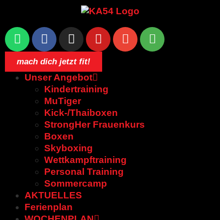
mach dich jetzt fit!
Unser Angebot
Kindertraining
MuTiger
Kick-/Thaiboxen
StrongHer Frauenkurs
Boxen
Skyboxing
Wettkampftraining
Personal Training
Sommercamp
AKTUELLES
Ferienplan
WOCHENPLAN