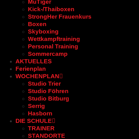
MuTiger
Kick-/Thaiboxen
StrongHer Frauenkurs
Boxen
Skyboxing
Wettkampftraining
Personal Training
Sommercamp
AKTUELLES
Ferienplan
WOCHENPLAN
Studio Trier
Studio Föhren
Studio Bitburg
Serrig
Hasborn
DIE SCHULE
TRAINER
STANDORTE