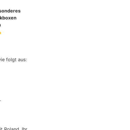
esonderes
ckboxen
n

e folgt aus:
r
t Roland. Ihr