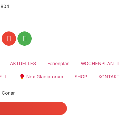
 804
mach dich jetzt fit!
AKTUELLES
Ferienplan
WOCHENPLAN
E
🥊 Nox Gladiatorum
SHOP
KONTAKT