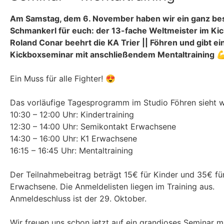
Am Samstag, dem 6. November haben wir ein ganz b
Schmankerl für euch: der 13-fache Weltmeister im Ki
Roland Conar
beehrt die KA Trier || Föhren und gibt ei
Kickboxseminar mit anschließendem Mentaltraining 
Ein Muss für alle Fighter! 😍
Das vorläufige Tagesprogramm im Studio Föhren sieht wi
10:30 – 12:00 Uhr: Kindertraining
12:30 – 14:00 Uhr: Semikontakt Erwachsene
14:30 – 16:00 Uhr: K1 Erwachsene
16:15 – 16:45 Uhr: Mentaltraining
Der Teilnahmebeitrag beträgt 15€ für Kinder und 35€ fü
Erwachsene. Die Anmeldelisten liegen im Training aus.
Anmeldeschluss ist der 29. Oktober.
Wir freuen uns schon jetzt auf ein grandioses Seminar mi