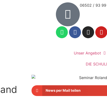
06502 / 93 99
Unser Angebot
DIE SCHUL
land
News per Mail teilen