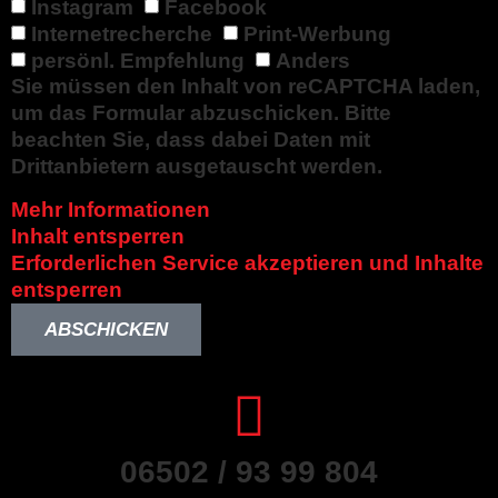
Instagram
Facebook
Internetrecherche
Print-Werbung
persönl. Empfehlung
Anders
Sie müssen den Inhalt von
reCAPTCHA
laden,
um das Formular abzuschicken. Bitte
beachten Sie, dass dabei Daten mit
Drittanbietern ausgetauscht werden.
Mehr Informationen
Inhalt entsperren
Erforderlichen Service akzeptieren und Inhalte
entsperren
ABSCHICKEN
06502 / 93 99 804