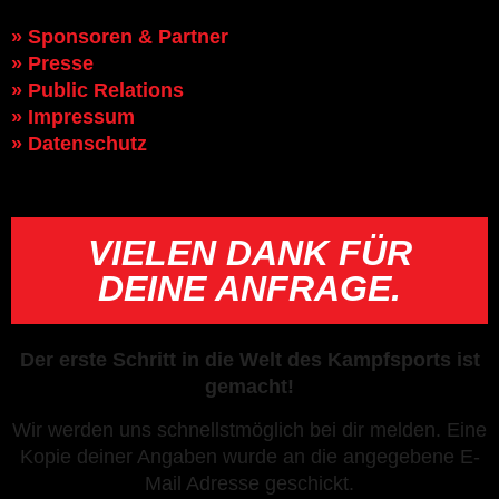
» Sponsoren & Partner
» Presse
» Public Relations
» Impressum
» Datenschutz
VIELEN DANK FÜR
DEINE ANFRAGE.
Der erste Schritt in die Welt des Kampfsports ist
gemacht!
Wir werden uns schnellstmöglich bei dir melden. Eine
Kopie deiner Angaben wurde an die angegebene E-
Mail Adresse geschickt.