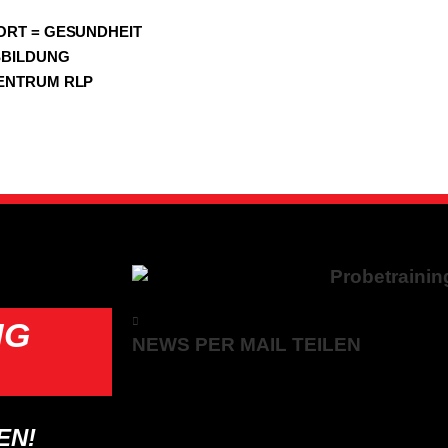
ORT = GESUNDHEIT
SBILDUNG
ENTRUM RLP
NG
NEWS PER MAIL TEILEN
EN!