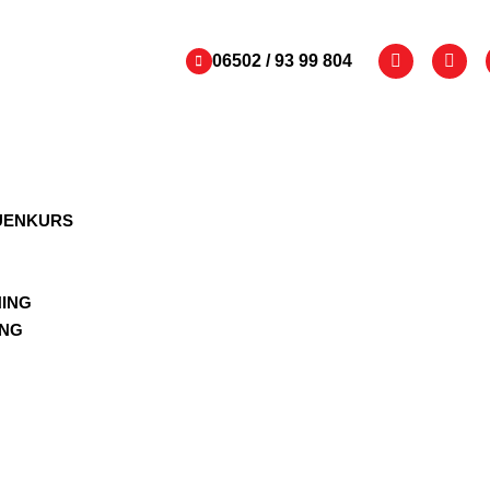
06502 / 93 99 804
UENKURS
ING
ING