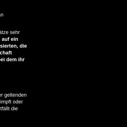
an
ätze sehr
 auf ein
sierten, die
chaft
ei dem ihr
er geltenden
impft oder
ällt die