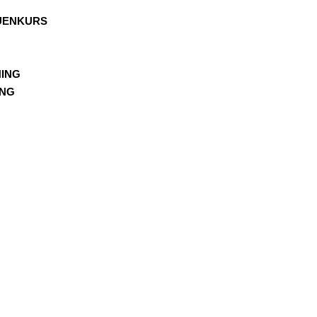
UENKURS
ING
ING