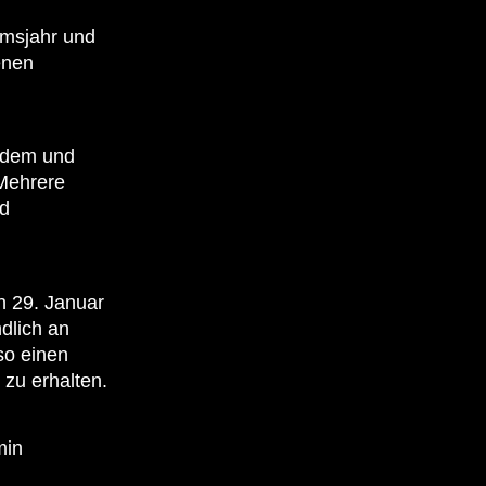
äumsjahr und
enen
rndem und
Mehrere
nd
n 29. Januar
dlich an
so einen
 zu erhalten.
min