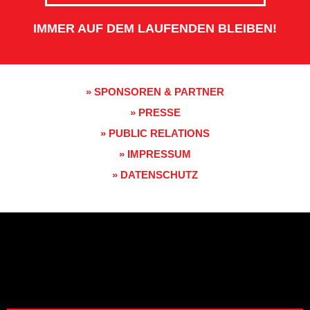
IMMER AUF DEM LAUFENDEN BLEIBEN!
» SPONSOREN & PARTNER
» PRESSE
» PUBLIC RELATIONS
» IMPRESSUM
» DATENSCHUTZ