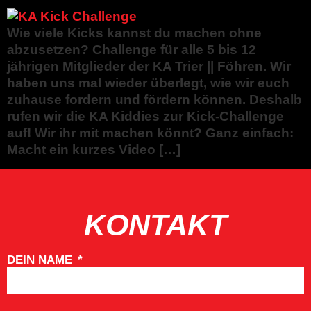
Wie viele Kicks kannst du machen ohne
abzusetzen? Challenge für alle 5 bis 12
jährigen Mitglieder der KA Trier || Föhren. Wir
haben uns mal wieder überlegt, wie wir euch
zuhause fordern und fördern können. Deshalb
rufen wir die KA Kiddies zur Kick-Challenge
auf! Wir ihr mit machen könnt? Ganz einfach:
Macht ein kurzes Video […]
KONTAKT
DEIN NAME