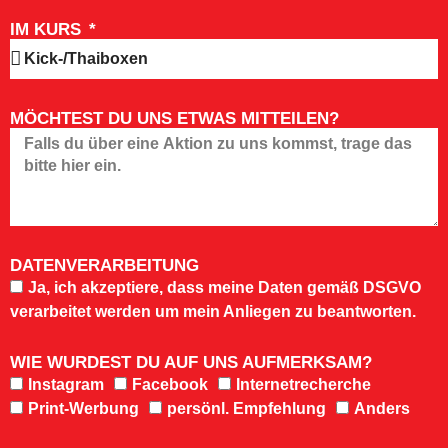
IM KURS
MÖCHTEST DU UNS ETWAS MITTEILEN?
DATENVERARBEITUNG
Ja, ich akzeptiere, dass meine Daten gemäß DSGVO
verarbeitet werden um mein Anliegen zu beantworten.
WIE WURDEST DU AUF UNS AUFMERKSAM?
Instagram
Facebook
Internetrecherche
Print-Werbung
persönl. Empfehlung
Anders