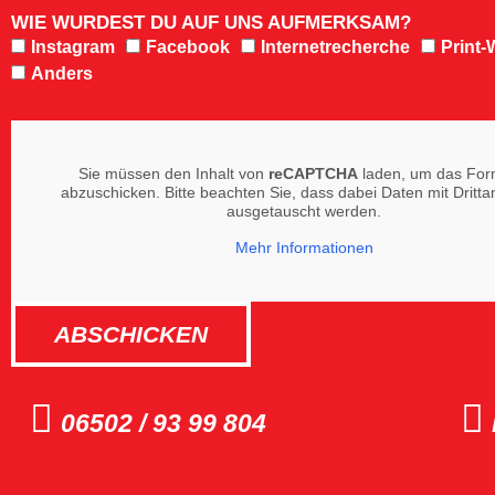
WIE WURDEST DU AUF UNS AUFMERKSAM?
Instagram
Facebook
Internetrecherche
Print
Anders
Sie müssen den Inhalt von
reCAPTCHA
laden, um das For
abzuschicken. Bitte beachten Sie, dass dabei Daten mit Dritta
ausgetauscht werden.
Mehr Informationen
ABSCHICKEN
06502 / 93 99 804