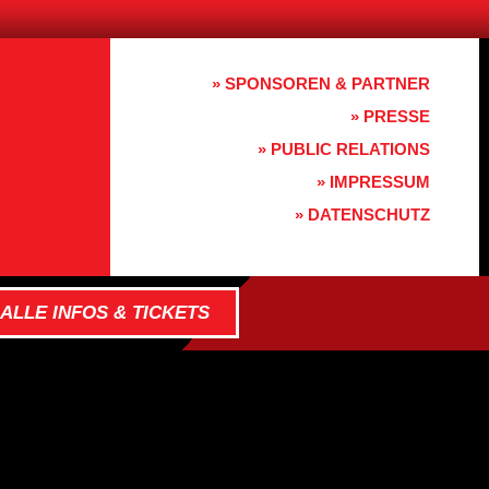
» SPONSOREN & PARTNER
» PRESSE
» PUBLIC RELATIONS
» IMPRESSUM
» DATENSCHUTZ
ALLE INFOS & TICKETS