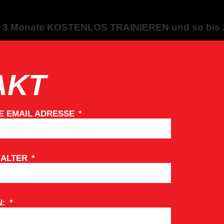
 Monate KOSTENLOS TRAINIEREN und so bis z
AKT
E EMAIL ADRESSE
 ALTER
N: