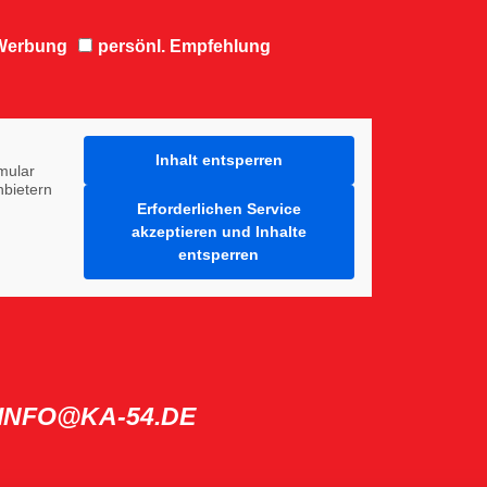
-Werbung
persönl. Empfehlung
Inhalt entsperren
mular
nbietern
Erforderlichen Service
akzeptieren und Inhalte
entsperren
INFO@KA-54.DE