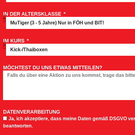
IN DER ALTERSKLASSE
IM KURS
MÖCHTEST DU UNS ETWAS MITTEILEN?
DATENVERARBEITUNG
Ja, ich akzeptiere, dass meine Daten gemäß DSGVO ver
beantworten.