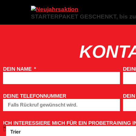
STARTERPAKET GESCHENKT, bis zu 3
KONT
DEIN NAME
DEIN
DEINE TELEFONNUMMER
DEIN
ICH INTERESSIERE MICH FÜR EIN PROBETRAINING I