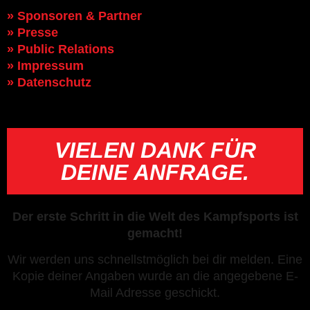
» Sponsoren & Partner
» Presse
» Public Relations
» Impressum
» Datenschutz
VIELEN DANK FÜR
DEINE ANFRAGE.
Der erste Schritt in die Welt des Kampfsports ist
gemacht!
Wir werden uns schnellstmöglich bei dir melden. Eine
Kopie deiner Angaben wurde an die angegebene E-
Mail Adresse geschickt.