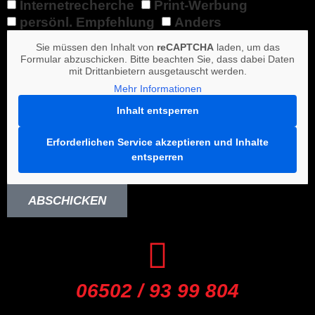
Internetrecherche
Print-Werbung
persönl. Empfehlung
Anders
Sie müssen den Inhalt von
reCAPTCHA
laden, um das
Formular abzuschicken. Bitte beachten Sie, dass dabei Daten
mit Drittanbietern ausgetauscht werden.
Mehr Informationen
Inhalt entsperren
Erforderlichen Service akzeptieren und Inhalte
entsperren
ABSCHICKEN
06502 / 93 99 804