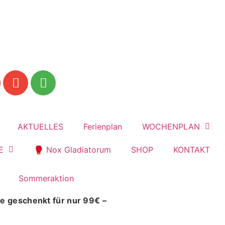
mach dich jetzt fit!
AKTUELLES
Ferienplan
WOCHENPLAN
E
🥊 Nox Gladiatorum
SHOP
KONTAKT
e geschenkt für nur 99€ –